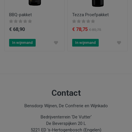
BBQ-pakket
Tezza Proefpakket
€ 68,90
€ 78,75
€ 85,75
In wijnmand
In wijnmand
Contact
Bensdorp Wijnen, De Confrerie en Wijnkado
Bedrijventerrein 'De Vutter'
De Beverspijken 20 L
5221 ED 's-Hertogenbosch (Engelen)