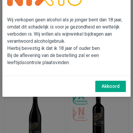
Wij verkopen geen alcohol als je jonger bent dan 18 jaar,
omdat dit schadelijk is voor je gezondheid en wettelijk
verboden is. Wij willen als wijnwinkel bijdragen aan
Tezza Ripasso della
Tezza Amarone della
verantwoord alcoholgebruik.
Valpolicella Superiore
Valpolicella
Hierbij bevestig ik dat ik 18 jaar of ouder ben.
Bij de aflevering van de bestelling zal er een
€ 16,95
€ 27,75
leeftijdscontrole plaatsvinden.
In wijnmand
In wijnmand
Akkoord