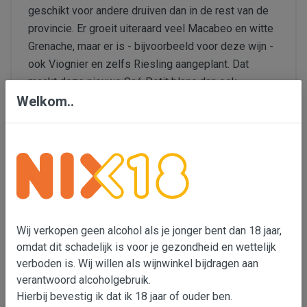
geschikt voor andere druiven dan in de rest van de
provincie. Er groeit uiteraard veel Macabeo en witte
Grenache, maar er is - bijvoorbeeld voor deze wijn -
ook Viognier en zelfs Riesling aangeplant. Dat
maakt deze nieuwe Saó Petit blanc dan ook
Welkom..
speciaal: de wijn is zacht en elegant, maar heeft wat
kruidigs en spannends door de toevoeging van een
kleine 10% Viognier en Riesling. Biologisch.
Gerelateerde Producten
Wij verkopen geen alcohol als je jonger bent dan 18 jaar,
Land
omdat dit schadelijk is voor je gezondheid en wettelijk
Spanje
verboden is. Wij willen als wijnwinkel bijdragen aan
verantwoord alcoholgebruik.
Soort wijn
Hierbij bevestig ik dat ik 18 jaar of ouder ben.
Witte wijn, Biologisch