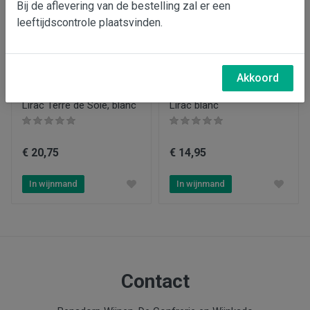
Bij de aflevering van de bestelling zal er een
leeftijdscontrole plaatsvinden.
Regio
Costers del Segre
Druiven
Akkoord
viognier, riesling, macabeo, grenache blanc
Château la Genestière
Château la Genestière,
Lirac Terre de Soie, blanc
Lirac blanc
Wijnbouw
Biologisch
€ 20,75
€ 14,95
Type product
Wijn
In wijnmand
In wijnmand
Inhoud
0.75
Jaar
2021
Contact
Aanbiedingen