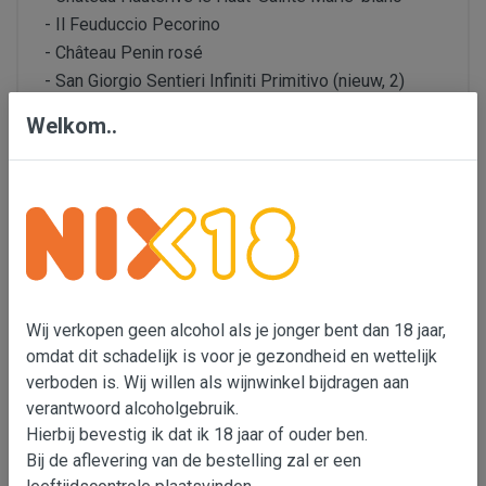
- Il Feuduccio Pecorino
- Château Penin rosé
- San Giorgio Sentieri Infiniti Primitivo (nieuw, 2)
- Tenuta Valdifalco Morellino di Scansano
Welkom..
6 flessen in totaal.
Gerelateerde Producten
Land
Wij verkopen geen alcohol als je jonger bent dan 18 jaar,
Italië, Frankrijk
omdat dit schadelijk is voor je gezondheid en wettelijk
verboden is. Wij willen als wijnwinkel bijdragen aan
Soort wijn
verantwoord alcoholgebruik.
Witte wijn, Rosé, Rode wijn, Proefpakket
Hierbij bevestig ik dat ik 18 jaar of ouder ben.
Bij de aflevering van de bestelling zal er een
Producent