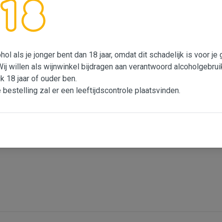
heid' van de Chardonnay en wat kruidigheid van de Viognier. Nu lev
d bij de asperges, maar ook bij mosselen later in het seizoen als 
beetje ieder jaar met diverse wijnen in de gezaghebbende wijng
ol als je jonger bent dan 18 jaar, omdat dit schadelijk is voor j
ands Vins du Languedoc-Roussillon.
Wij willen als wijnwinkel bijdragen aan verantwoord alcoholgebrui
ik 18 jaar of ouder ben.
e bestelling zal er een leeftijdscontrole plaatsvinden.
Frankrijk