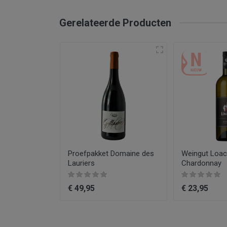
Soort wijn
Gerelateerde Producten
Regio
Druiven
Producent
Kleur
Type product
Inhoud
Jaar
 -
Proefpakket Domaine des
Weingut Loac
Lauriers
Chardonnay
€ 49,95
€ 23,95