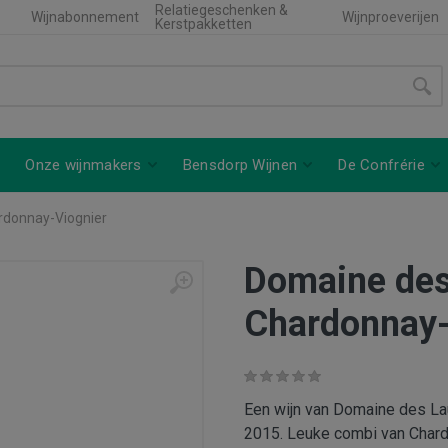
Relatiegeschenken &
Wijnabonnement
Wijnproeverijen
Kerstpakketten
Onze wijnmakers
Bensdorp Wijnen
De Confrérie
rdonnay-Viognier
Domaine des
Chardonnay-
Een wijn van Domaine des Laur
2015. Leuke combi van Chardo