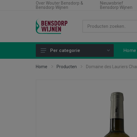
Over Wouter Bensdorp &
Nieuwsbrief
Bensdorp Wijnen
Bensdorp Wijnen
Home
Per categorie
Alle producten
Home
Producten
Domaine des Lauriers Cha
Land
Soort wijn
Regio
Type product
Aanbiedingen