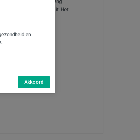
erbaar, de heerlijke jaargang
de 'R' weer in de maand zit. Het
ids Guide Hachette.Gouden
e gezondheid en
k.
Akkoord