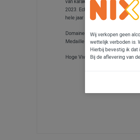
van karakter, maar met wat 'vettig
2023. Echte lentewijn, bijvoorbeel
hele jaar door lekker dus!
Domaine des Lauriers staat zo'n 
Wij verkopen geen alcoh
Medaille bij het Concours des Gr
wettelijk verboden is. 
Hierbij bevestig ik dat 
Bij de aflevering van d
Hoge Vivinoscore: 3,6 (****)
Land