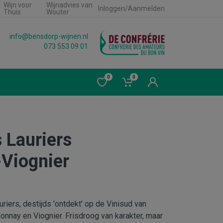
Wijn voor
Wijnadvies van
Inloggen/Aanmelden
Thuis
Wouter
info@bensdorp-wijnen.nl
073 553 09 01
0
0
 Lauriers
Viognier
iers, destijds 'ontdekt' op de Vinisud van
nnay en Viognier. Frisdroog van karakter, maar