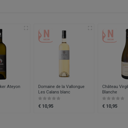
Witte wijn
Pays d'Oc
chardonnay, viognier
Domaine des Lauriers
Wit
Wijn
0.75
2023
ker Ateyon
Domaine de la Vallongue
Château Virgi
Les Calans blanc
Blanche
€ 10,95
€ 10,95