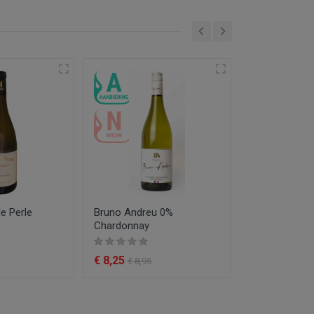
le Perle
Bruno Andreu 0%
Proefpakket 
Chardonnay
Virgile
€ 8,25
€ 57,95
€ 8,95