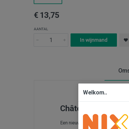
€ 13,75
AANTAL
In wijnmand
Oms
Welkom..
Château Penin '56'
Een nieuwe wijn van Château Penin