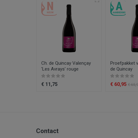
Druiven
Producent
Kleur
Type product
Inhoud
Jaar
a Vallongue
Ch. de Quincay Valençay
Proefpakket 
Aanbiedingen
lanc
'Les Avrays' rouge
de Quincay
€ 11,75
€ 60,95
€ 65,
Contact