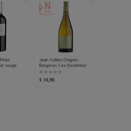
irlet
Jean Vullien Chignin-
1/2 Château 
ée' rouge
Bergeron 'Les Divolettes'
€ 16,95
€ 10,95