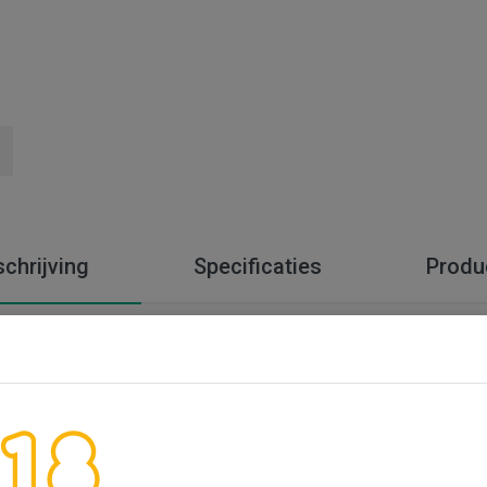
chrijving
Specificaties
Produ
 Malbec
. '56' Malbec.