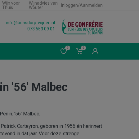
Wijn voor
Wijnadvies van
Inloggen/Aanmelden
Thuis
Wouter
info@bensdorp-wijnen.nl
073 553 09 01
0
0
n '56' Malbec
Penin. '56' Malbec.
Patrick Carteyron, geboren in 1956 én herinnert
atsvond in dat jaar. Voor deze strenge