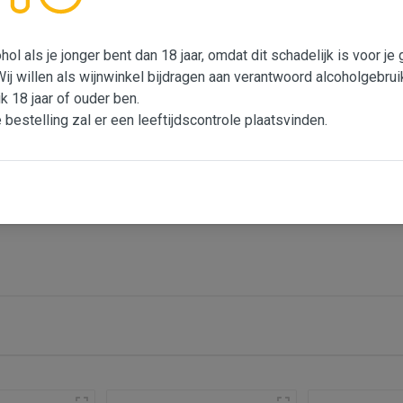
k Carteyron, geboren in 1956 én herinnert ons aan 'le grand gel' 
% van de wijngaarden in de omgeving van Château Penin aangep
ol als je jonger bent dan 18 jaar, omdat dit schadelijk is voor j
 verwoest en werden herbeplant met voornamelijk Merlot. Penin
Wij willen als wijnwinkel bijdragen aan verantwoord alcoholgebrui
ijn te maken. Het is hun visie hoe een Malbec uit Bordeaux beh
ik 18 jaar of ouder ben.
tructuur en een aangename frisheid op de afdronk.
e bestelling zal er een leeftijdscontrole plaatsvinden.
 score van 1*
Frankrijk
Rode wijn
Bordeaux