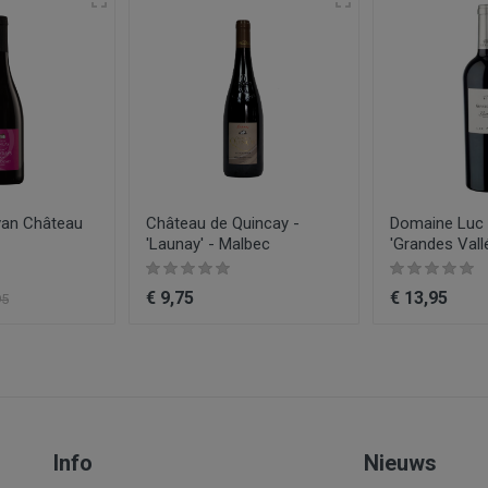
malbec
Château Penin
Rood
Wijn
0.75
2021
van Château
Château de Quincay -
Domaine Luc P
Nieuw
'Launay' - Malbec
'Grandes Vall
€ 9,75
€ 13,95
95
Info
Nieuws