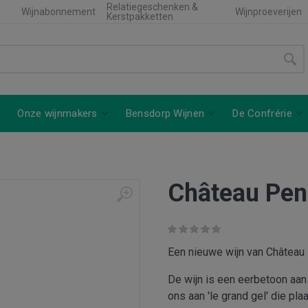
Relatiegeschenken &
Wijnabonnement
Wijnproeverijen
Kerstpakketten
Onze wijnmakers
Bensdorp Wijnen
De Confrérie
Château Peni
Een nieuwe wijn van Château 
De wijn is een eerbetoon aan 
ons aan 'le grand gel' die pla