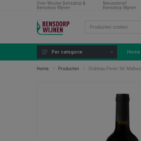
Over Wouter Bensdorp &
Nieuwsbrief
Bensdorp Wijnen
Bensdorp Wijnen
Home
Per categorie
Alle producten
Home
Producten
Château Penin '56' Malbec
Land
Soort wijn
Regio
Type product
Aanbiedingen