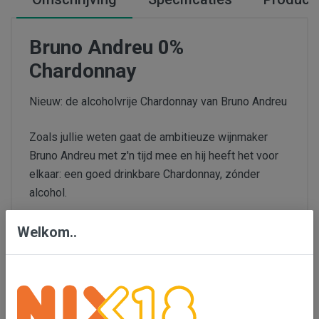
Bruno Andreu 0%
Chardonnay
Nieuw: de alcoholvrije Chardonnay van Bruno Andreu
Zoals jullie weten gaat de ambitieuze wijnmaker
Bruno Andreu met z'n tijd mee en hij heeft het voor
elkaar: een goed drinkbare Chardonnay, zónder
alcohol.
Hij maakt eerst een normale Chardonnay en haalt
Welkom..
daarna via een speciaal procedé de alcohol eruit. We
waren op de beurs enthousiast en hebben de wijn
later in Nederland aan een klein groepje mensen
laten proeven.