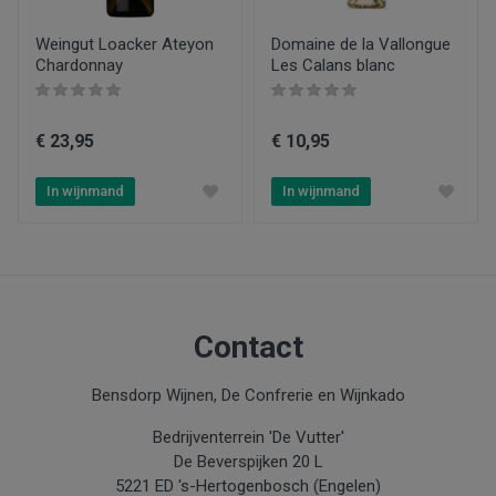
Producent
Bruno Andreu - Maison les Prunelles
Weingut Loacker Ateyon
Domaine de la Vallongue
Chardonnay
Les Calans blanc
Kleur
Wit
€ 23,95
€ 10,95
Type product
Wijn
In wijnmand
In wijnmand
Inhoud
0.75
Aanbiedingen
Aanbieding, Nieuw
Contact
Bensdorp Wijnen, De Confrerie en Wijnkado
Bedrijventerrein 'De Vutter'
De Beverspijken 20 L
Maison les
5221 ED 's-Hertogenbosch (Engelen)