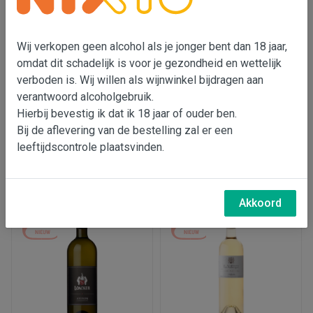
De wijn heeft de duidelijke kenmerken van een
Chardonnay, smaakt natuurlijk iets anders, maar wij
Wij verkopen geen alcohol als je jonger bent dan 18 jaar,
vinden het een goed alternatief voor liefhebbers van
omdat dit schadelijk is voor je gezondheid en wettelijk
alcoholvrije wijnen.
verboden is. Wij willen als wijnwinkel bijdragen aan
verantwoord alcoholgebruik.
Dry january? Maak eens kennis met deze wijn!
Hierbij bevestig ik dat ik 18 jaar of ouder ben.
Bij de aflevering van de bestelling zal er een
leeftijdscontrole plaatsvinden.
Gerelateerde Producten
Land
Frankrijk
Akkoord
Soort wijn
Witte wijn, 0% alcohol
Druiven
chardonnay