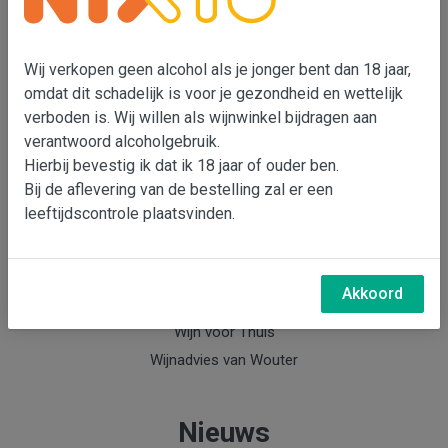
Wouter Bensdorp
T 073-5530901
Wij verkopen geen alcohol als je jonger bent dan 18 jaar,
M 06-22993764
omdat dit schadelijk is voor je gezondheid en wettelijk
e-mail: Wouter Bensdorp
verboden is. Wij willen als wijnwinkel bijdragen aan
verantwoord alcoholgebruik.
Hierbij bevestig ik dat ik 18 jaar of ouder ben.
Info
Bij de aflevering van de bestelling zal er een
leeftijdscontrole plaatsvinden.
Over Wouter Bensdorp & Bensdorp Wijnen
Nieuwsbrief Bensdorp Wijnen
Wijnabonnement
Akkoord
Keldermanagement
Wijn voor Thuis
Wijnadvies van Wouter
Nieuws