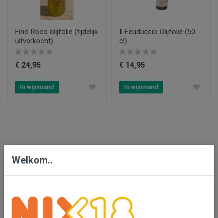
Fino Roco olijfolie (tijdelijk
Il Feuduccio Olijfolie (50
uitverkocht)
cl)
€ 24,95
€ 14,95
In wijnmand
In wijnmand
Contact
Welkom..
Bensdorp Wijnen, De Confrerie en Wijnkado
Bedrijventerrein 'De Vutter'
De Beverspijken 20 L
5221 ED 's-Hertogenbosch (Engelen)