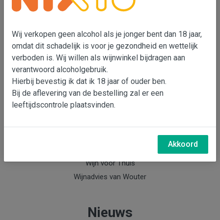
Wouter Bensdorp
T 073-5530901
Wij verkopen geen alcohol als je jonger bent dan 18 jaar,
M 06-22993764
omdat dit schadelijk is voor je gezondheid en wettelijk
e-mail: Wouter Bensdorp
verboden is. Wij willen als wijnwinkel bijdragen aan
verantwoord alcoholgebruik.
Hierbij bevestig ik dat ik 18 jaar of ouder ben.
Info
Bij de aflevering van de bestelling zal er een
leeftijdscontrole plaatsvinden.
Over Wouter Bensdorp & Bensdorp Wijnen
Nieuwsbrief Bensdorp Wijnen
Wijnabonnement
Akkoord
Keldermanagement
Wijn voor Thuis
Wijnadvies van Wouter
Nieuws