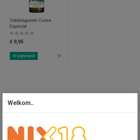
Valdelagunde Cuvee
Especial
€ 9,95
In wijnmand
Contact
Welkom..
Bensdorp Wijnen, De Confrerie en Wijnkado
Bedrijventerrein 'De Vutter'
De Beverspijken 20 L
5221 ED 's-Hertogenbosch (Engelen)