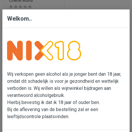
Chêne Rond'
€ 11,75
Welkom..
In wijnmand
Contact
Wij verkopen geen alcohol als je jonger bent dan 18 jaar,
omdat dit schadelijk is voor je gezondheid en wettelijk
Bensdorp Wijnen, De Confrerie en Wijnkado
verboden is. Wij willen als wijnwinkel bijdragen aan
Bedrijventerrein 'De Vutter'
verantwoord alcoholgebruik.
De Beverspijken 20 L
Hierbij bevestig ik dat ik 18 jaar of ouder ben.
5221 ED 's-Hertogenbosch (Engelen)
Bij de aflevering van de bestelling zal er een
leeftijdscontrole plaatsvinden.
Wouter Bensdorp
T 073-5530901
M 06-22993764