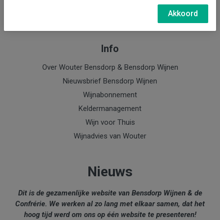
e-mail: Wouter Bensdorp
Akkoord
Info
Over Wouter Bensdorp & Bensdorp Wijnen
Nieuwsbrief Bensdorp Wijnen
Wijnabonnement
Keldermanagement
Wijn voor Thuis
Wijnadvies van Wouter
Nieuws
Dit is de gezamenlijke website van Bensdorp Wijnen & de
Confrérie. We werken al zo lang met elkaar samen, dat het
hoog tijd werd om ons op één website te presenteren!