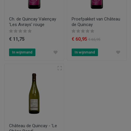
Ch. de Quincay Valençay
Proefpakket van Château
'Les Avrays' rouge
de Quincay
€ 11,75
€ 60,95
€ 65,95
In wijnmand
In wijnmand
Château de Quincay - 'Le