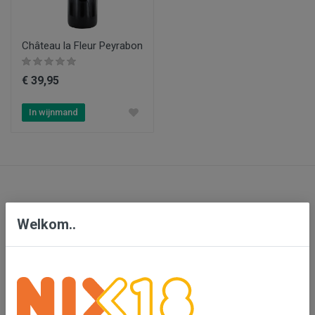
Château la Fleur Peyrabon
€ 39,95
In wijnmand
Contact
Welkom..
Bensdorp Wijnen, De Confrerie en Wijnkado
Bedrijventerrein 'De Vutter'
De Beverspijken 20 L
5221 ED 's-Hertogenbosch (Engelen)