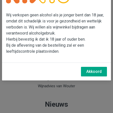
Wouter Bensdorp
T 073-5530901
Wij verkopen geen alcohol als je jonger bent dan 18 jaar,
M 06-22993764
e-mail: Wouter Bensdorp
omdat dit schadelijk is voor je gezondheid en wettelijk
verboden is. Wij willen als wijnwinkel bijdragen aan
verantwoord alcoholgebruik.
Hierbij bevestig ik dat ik 18 jaar of ouder ben.
Info
Bij de aflevering van de bestelling zal er een
Over Wouter Bensdorp & Bensdorp Wijnen
leeftijdscontrole plaatsvinden.
Nieuwsbrief Bensdorp Wijnen
Wijnabonnement
Akkoord
Keldermanagement
Wijn voor Thuis
Wijnadvies van Wouter
Nieuws