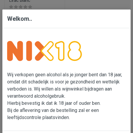
Lirac blanc
€ 14,95
Welkom..
In wijnmand
Contact
Wij verkopen geen alcohol als je jonger bent dan 18 jaar,
omdat dit schadelijk is voor je gezondheid en wettelijk
Bensdorp Wijnen, De Confrerie en Wijnkado
verboden is. Wij willen als wijnwinkel bijdragen aan
Bedrijventerrein 'De Vutter'
verantwoord alcoholgebruik.
De Beverspijken 20 L
Hierbij bevestig ik dat ik 18 jaar of ouder ben.
5221 ED 's-Hertogenbosch (Engelen)
Bij de aflevering van de bestelling zal er een
leeftijdscontrole plaatsvinden.
Wouter Bensdorp
T 073-5530901
M 06-22993764