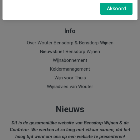
e-mail: Wouter Bensdorp
Akkoord
Info
Over Wouter Bensdorp & Bensdorp Wijnen
Nieuwsbrief Bensdorp Wijnen
Wijnabonnement
Keldermanagement
Wijn voor Thuis
Wijnadvies van Wouter
Nieuws
Dit is de gezamenlijke website van Bensdorp Wijnen & de
Confrérie. We werken al zo lang met elkaar samen, dat het
hoog tijd werd om ons op één website te presenteren!