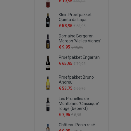
€ 19,95
€ 22,95
Klein Proefpakket
Quinta da Lapa
€ 58,95
€ 63,95
Domaine Bergeron
Morgon 'Vielles Vignes'
€ 9,95
€ 10,95
Proefpakket Engarran
€ 65,95
€ 70,95
Proefpakket Bruno
Andreu
€ 53,75
€ 59,75
Les Prunelles de
Montblanc 'Classique'
rouge (beperkt)
€ 7,95
€ 8,95
Château Penin rosé