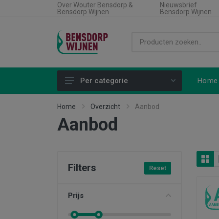
Over Wouter Bensdorp &
Nieuwsbrief
Bensdorp Wijnen
Bensdorp Wijnen
Home
Per categorie
Alle producten
Home
Overzicht
Aanbod
Aanbod
Land
Soort wijn
Regio
Filters
Reset
Type product
Aanbiedingen
Prijs