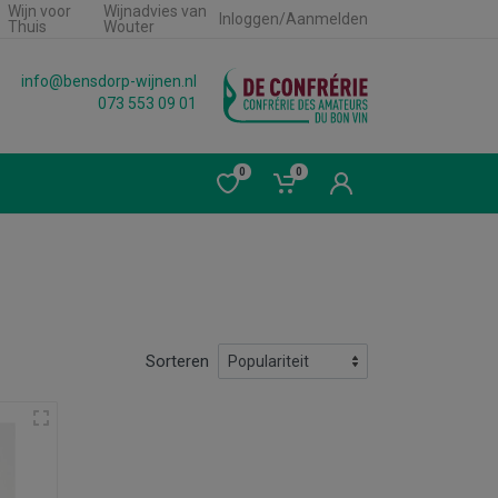
Wijn voor
Wijnadvies van
Inloggen/Aanmelden
Thuis
Wouter
info@bensdorp-wijnen.nl
073 553 09 01
0
0
Sorteren