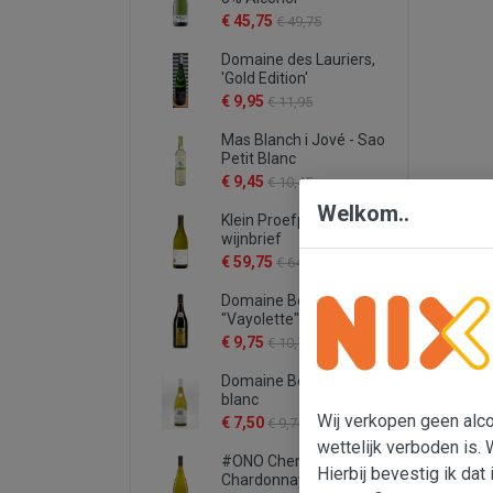
€ 45,75
€ 49,75
Domaine des Lauriers,
'Gold Edition'
€ 9,95
€ 11,95
Mas Blanch i Jové - Sao
Petit Blanc
€ 9,45
€ 10,45
Welkom..
Klein Proefpakket
wijnbrief
€ 59,75
€ 64,75
Domaine Bergeron
"Vayolette"
€ 9,75
€ 10,75
Domaine Bergeron -
blanc
Wij verkopen geen alcoh
€ 7,50
€ 9,75
wettelijk verboden is. 
#ONO Chenin -
Hierbij bevestig ik dat 
Chardonnay