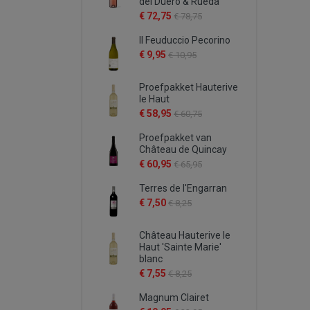
del Duero & Rueda
€ 72,75
€ 78,75
Il Feuduccio Pecorino
€ 9,95
€ 10,95
Proefpakket Hauterive
le Haut
€ 58,95
€ 60,75
Proefpakket van
Château de Quincay
€ 60,95
€ 65,95
Terres de l'Engarran
€ 7,50
€ 8,25
Château Hauterive le
Haut 'Sainte Marie'
blanc
€ 7,55
€ 8,25
Magnum Clairet