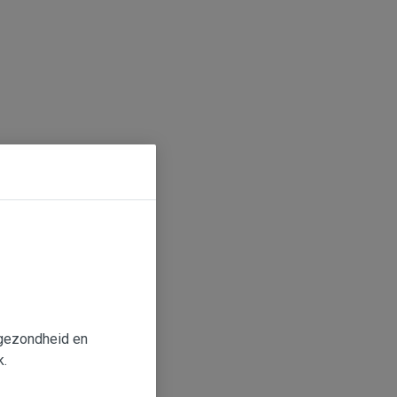
e gezondheid en
k.