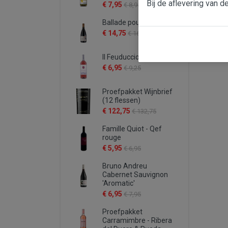
Bij de aflevering van d
€ 7,95
€ 8,95
Ballade pour Mistral
€ 14,75
€ 16,95
Il Feuduccio rosato
€ 6,95
€ 9,25
Proefpakket Wijnbrief
(12 flessen)
€ 122,75
€ 132,75
Famille Quiot - Qef
rouge
€ 5,95
€ 6,95
Bruno Andreu
Cabernet Sauvignon
'Aromatic'
€ 6,95
€ 7,95
Proefpakket
Carramimbre - Ribera