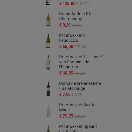
€ 125,00
€ 135,00
Bruno Andreu 0%
Chardonnay
€ 8,25
€ 8,95
Proefpakket Il
Feuduccio
€ 66,00
€ 72,00
Proefpakket 'La Lionne'
van Domaine de
l'Engarran
€ 60,95
€ 65,95
Domaine la Genestière
- Galets rouge
€ 7,95
€ 8,75
Proefpakket Sainte
Marie
€ 79,75
€ 86,75
Proefpakket Spaans
0% Alcohol