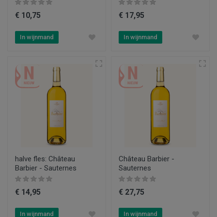
€ 10,75
€ 17,95
In wijnmand
In wijnmand
halve fles: Château
Château Barbier -
Barbier - Sauternes
Sauternes
€ 14,95
€ 27,75
In wijnmand
In wijnmand