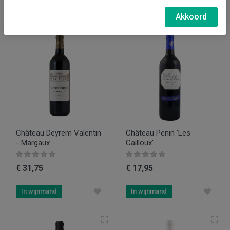
In wijnmand
In wijnmand
Akkoord
Château Deyrem Valentin
Château Penin 'Les
- Margaux
Cailloux'
€ 31,75
€ 17,95
In wijnmand
In wijnmand