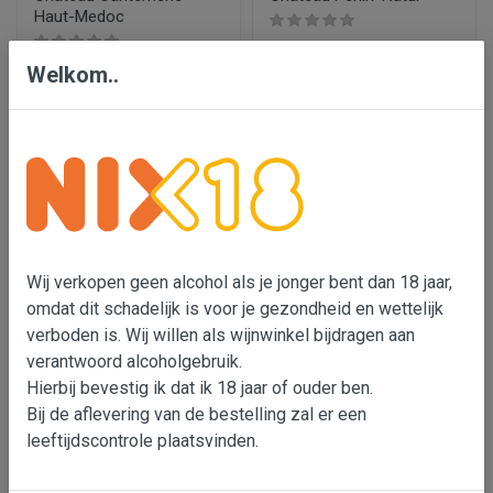
Haut-Medoc
€ 39,75
€ 11,75
Welkom..
In wijnmand
In wijnmand
Wij verkopen geen alcohol als je jonger bent dan 18 jaar,
omdat dit schadelijk is voor je gezondheid en wettelijk
verboden is. Wij willen als wijnwinkel bijdragen aan
verantwoord alcoholgebruik.
Hierbij bevestig ik dat ik 18 jaar of ouder ben.
Château la Fleur Peyrabon
Château Peyrabon
Bij de aflevering van de bestelling zal er een
leeftijdscontrole plaatsvinden.
€ 39,95
€ 17,95