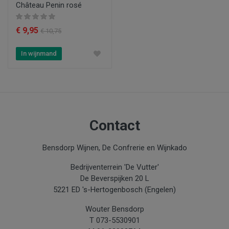
Château Penin rosé
€ 9,95
€ 10,75
In wijnmand
Contact
Bensdorp Wijnen, De Confrerie en Wijnkado
Bedrijventerrein 'De Vutter'
De Beverspijken 20 L
5221 ED 's-Hertogenbosch (Engelen)
Wouter Bensdorp
T 073-5530901