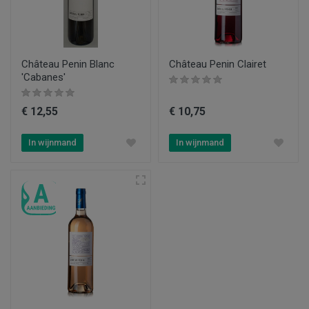
Château Penin Blanc
Château Penin Clairet
'Cabanes'
€ 12,55
€ 10,75
In wijnmand
In wijnmand