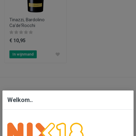
Tinazzi, Bardolino
Ca'de'Rocchi
€ 10,95
In wijnmand
Contact
Welkom..
Bensdorp Wijnen, De Confrerie en Wijnkado
Bedrijventerrein 'De Vutter'
De Beverspijken 20 L
5221 ED 's-Hertogenbosch (Engelen)