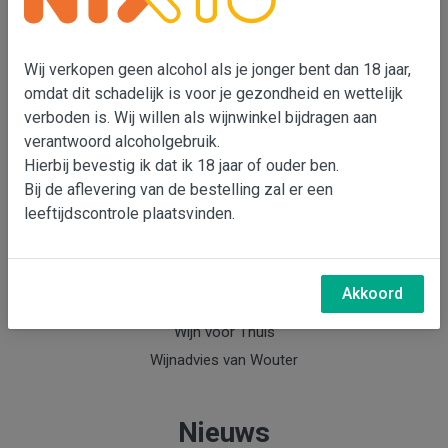
Wouter Bensdorp
T 073-5530901
Wij verkopen geen alcohol als je jonger bent dan 18 jaar,
M 06-22993764
omdat dit schadelijk is voor je gezondheid en wettelijk
e-mail: Wouter Bensdorp
verboden is. Wij willen als wijnwinkel bijdragen aan
verantwoord alcoholgebruik.
Hierbij bevestig ik dat ik 18 jaar of ouder ben.
Info
Bij de aflevering van de bestelling zal er een
leeftijdscontrole plaatsvinden.
Over Wouter Bensdorp & Bensdorp Wijnen
Nieuwsbrief Bensdorp Wijnen
Wijnabonnement
Akkoord
Keldermanagement
Wijn voor Thuis
Wijnadvies van Wouter
Nieuws