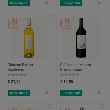
In wijnmand
In wijnmand
Château Barbier -
Château du Mouret -
Sauternes
Graves rouge
€ 27,75
€ 14,95
In wijnmand
In wijnmand