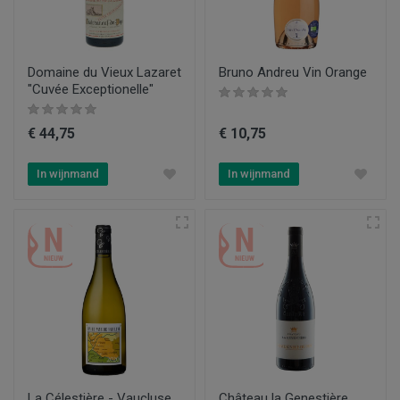
Domaine du Vieux Lazaret
Bruno Andreu Vin Orange
"Cuvée Exceptionelle"
€ 44,75
€ 10,75
In wijnmand
In wijnmand
La Célestière - Vaucluse
Château la Genestière,