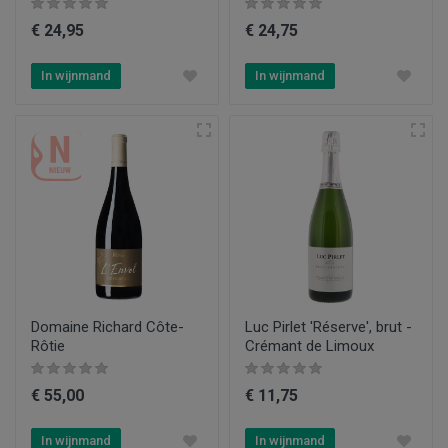
€ 24,95
€ 24,75
In wijnmand
In wijnmand
Domaine Richard Côte-
Luc Pirlet 'Réserve', brut -
Rôtie
Crémant de Limoux
€ 55,00
€ 11,75
In wijnmand
In wijnmand