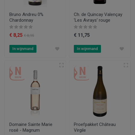
Bruno Andreu 0%
Ch. de Quincay Valençay
Chardonnay
'Les Avrays' rouge
€ 8,25
€ 11,75
€ 8,95
In wijnmand
In wijnmand
Domaine Sainte Marie
Proefpakket Château
rosé - Magnum
Virgile