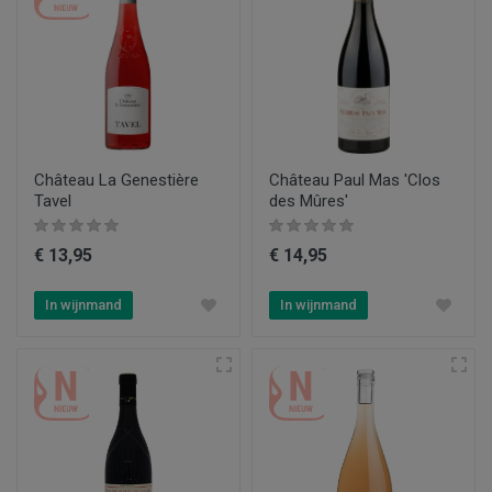
Château La Genestière
Château Paul Mas 'Clos
Tavel
des Mûres'
€ 13,95
€ 14,95
In wijnmand
In wijnmand