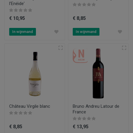
l'Enéide'
€ 10,95
€ 8,85
In wijnmand
In wijnmand
Château Virgile blanc
Bruno Andreu Latour de
France
€ 8,85
€ 13,95