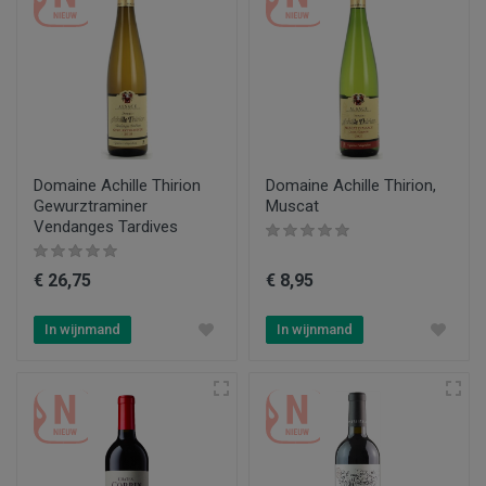
Domaine Achille Thirion
Domaine Achille Thirion,
Gewurztraminer
Muscat
Vendanges Tardives
€ 26,75
€ 8,95
In wijnmand
In wijnmand