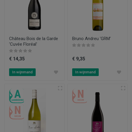
Château Bois de la Garde
Bruno Andreu 'GRM'
'Cuvée Floréal'
€ 14,35
€ 9,35
In wijnmand
In wijnmand