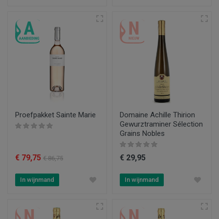
Proefpakket Sainte Marie
Domaine Achille Thirion
Gewurztraminer Sélection
Grains Nobles
€ 79,75
€ 29,95
€ 86,75
In wijnmand
In wijnmand