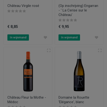
Château Virgile rosé
(Op inschrijving) Engarran
- ' La Cerise sur le
Château'
€ 8,85
€ 9,95
In wijnmand
In wijnmand
Château Fleur la Mothe -
Domaine la Rouette
Médoc
‘Elégance', blanc