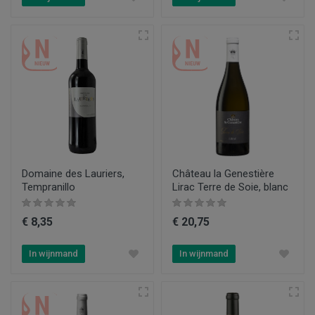
Domaine des Lauriers,
Château la Genestière
Tempranillo
Lirac Terre de Soie, blanc
€ 8,35
€ 20,75
In wijnmand
In wijnmand