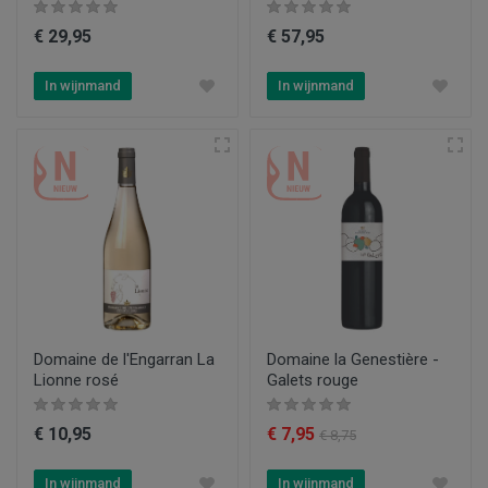
€ 29,95
€ 57,95
In wijnmand
In wijnmand
Domaine de l'Engarran La
Domaine la Genestière -
Lionne rosé
Galets rouge
€ 10,95
€ 7,95
€ 8,75
In wijnmand
In wijnmand