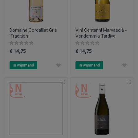
Domaine Cordaillat Gris
Vini Centanni Marvascià -
'Tradition'
Vendemmia Tardiva
€ 14,75
€ 14,75
In wijnmand
In wijnmand