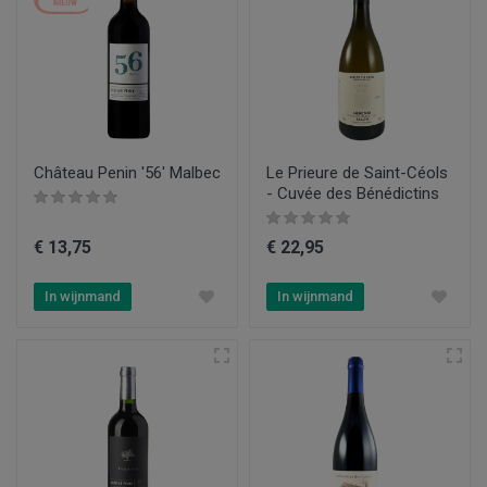
Château Penin '56' Malbec
Le Prieure de Saint-Céols
- Cuvée des Bénédictins
€ 13,75
€ 22,95
In wijnmand
In wijnmand