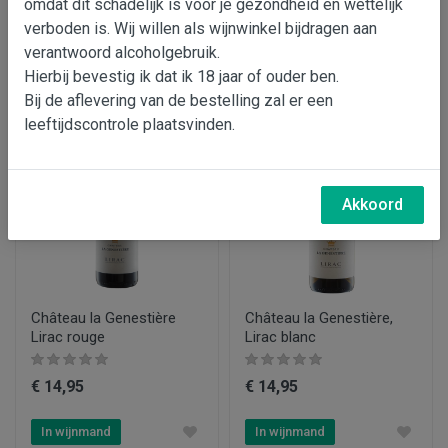
omdat dit schadelijk is voor je gezondheid en wettelijk
€ 31,95
€ 17,75
verboden is. Wij willen als wijnwinkel bijdragen aan
verantwoord alcoholgebruik.
In wijnmand
In wijnmand
Hierbij bevestig ik dat ik 18 jaar of ouder ben.
Bij de aflevering van de bestelling zal er een
leeftijdscontrole plaatsvinden.
Akkoord
Château la Genestière
Château la Genestière,
Lirac rouge
Lirac blanc
€ 14,95
€ 14,95
In wijnmand
In wijnmand