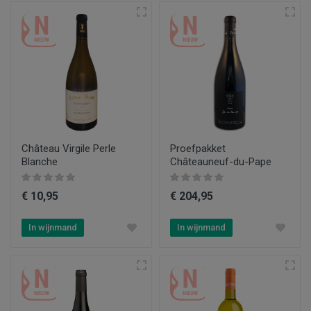
Château Virgile Perle
Proefpakket
Blanche
Châteauneuf-du-Pape
€ 10,95
€ 204,95
In wijnmand
In wijnmand