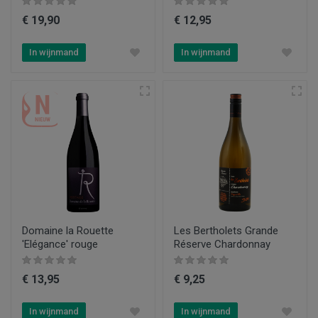
€ 19,90
€ 12,95
In wijnmand
In wijnmand
Domaine la Rouette
Les Bertholets Grande
'Elégance' rouge
Réserve Chardonnay
€ 13,95
€ 9,25
In wijnmand
In wijnmand