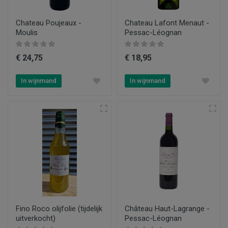
Chateau Poujeaux -
Chateau Lafont Menaut -
Moulis
Pessac-Léognan
€ 24,75
€ 18,95
In wijnmand
In wijnmand
Fino Roco olijfolie (tijdelijk
Château Haut-Lagrange -
uitverkocht)
Pessac-Léognan