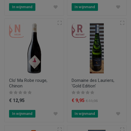
In wijnmand
In wijnmand
Clo' Ma Robe rouge,
Domaine des Lauriers,
Chinon
'Gold Edition'
€ 12,95
€ 9,95
€ 11,95
In wijnmand
In wijnmand