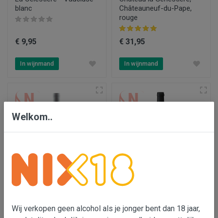
blanc
Châteauneuf-du-Pape,
rouge
€ 9,95
€ 31,95
In wijnmand
In wijnmand
Welkom..
Château la Genestière,
Domaine de la Vallongue -
Châteauneuf-du-Pape,
Garrigues
blanc
Wij verkopen geen alcohol als je jonger bent dan 18 jaar,