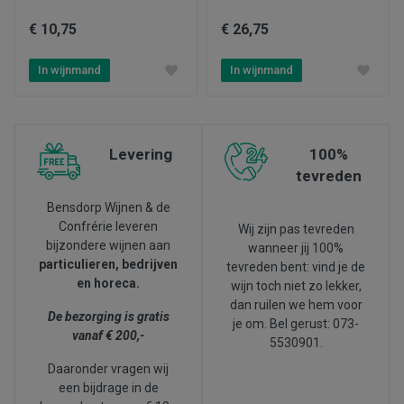
€ 10,75
€ 26,75
In wijnmand
In wijnmand
Levering
100%
tevreden
Bensdorp Wijnen & de
Confrérie leveren
Wij zijn pas tevreden
bijzondere wijnen aan
wanneer jij 100%
particulieren, bedrijven
tevreden bent: vind je de
en horeca.
wijn toch niet zo lekker,
dan ruilen we hem voor
De bezorging is gratis
je om. Bel gerust: 073-
vanaf € 200,-
5530901.
Daaronder vragen wij
een bijdrage in de