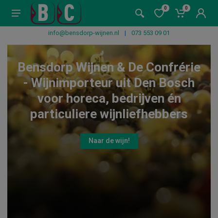
0
0
info@bensdorp-wijnen.nl
|
073 553 09 01
Bensdorp Wijnen & De Confrérie
- Wijnimporteur uit Den Bosch
voor horeca, bedrijven én
particuliere wijnliefhebbers
Naar de wijn!