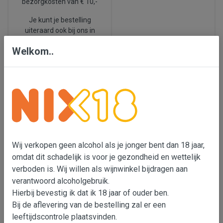
bezorgkosten van € 10,-
Je kunt je bestelling
uiteraard ook bij ons in
Den Bosch ophalen.
Welkom..
We leveren ook in België.
Nix 18
Laatste
nieuws
Wij verkopen geen
alcohol als je jonger bent
Ook dit voorjaar
Wij verkopen geen alcohol als je jonger bent dan 18 jaar,
dan 18 jaar, omdat dit
proeverijen, check de
omdat dit schadelijk is voor je gezondheid en wettelijk
schadelijk is voor je
data in de balk hierboven
:
verboden is. Wij willen als wijnwinkel bijdragen aan
gezondheid en wettelijk
En wil je zelf een
verboden is. Wij willen als
verantwoord alcoholgebruik.
wijnproeverij
wijnimporteur bijdragen
Hierbij bevestig ik dat ik 18 jaar of ouder ben.
organiseren,
klik dan
aan verantwoord
Bij de aflevering van de bestelling zal er een
hier 🍷
alcoholgebruik. Er is met
leeftijdscontrole plaatsvinden.
onze transportpartners