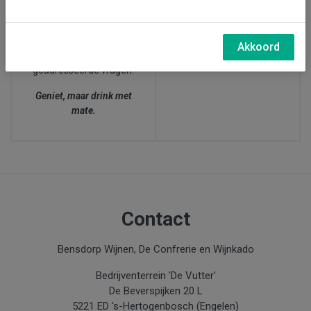
27 juni, wijnproeverij bij
afgesproken dat zij bij
ons in Den Bosch (15.00-
twijfel over de leeftijd
17.30 uur)
van de klant,
altijd naar
Akkoord
de leeftijd
van de
geadresseerde vragen.
Geniet, maar drink met
mate.
Contact
Bensdorp Wijnen, De Confrerie en Wijnkado
Bedrijventerrein 'De Vutter'
De Beverspijken 20 L
5221 ED 's-Hertogenbosch (Engelen)