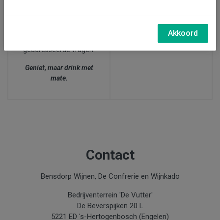
27 juni, wijnproeverij bij
afgesproken dat zij bij
ons in Den Bosch (15.00-
twijfel over de leeftijd
17.30 uur)
van de klant,
altijd naar
Akkoord
de leeftijd
van de
geadresseerde vragen.
Geniet, maar drink met
mate.
Contact
Bensdorp Wijnen, De Confrerie en Wijnkado
Bedrijventerrein 'De Vutter'
De Beverspijken 20 L
5221 ED 's-Hertogenbosch (Engelen)