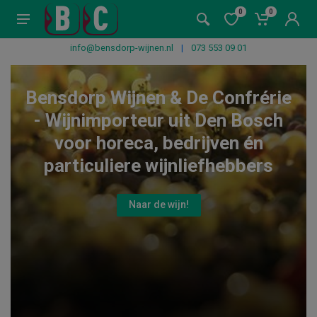
0
0
info@bensdorp-wijnen.nl
|
073 553 09 01
Bensdorp Wijnen & De Confrérie
- Wijnimporteur uit Den Bosch
voor horeca, bedrijven én
particuliere wijnliefhebbers
Naar de wijn!