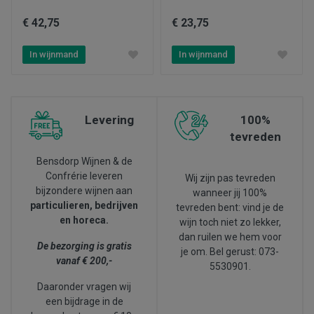
€ 42,75
€ 23,75
In wijnmand
In wijnmand
Levering
100%
tevreden
Bensdorp Wijnen & de
Confrérie leveren
Wij zijn pas tevreden
bijzondere wijnen aan
wanneer jij 100%
particulieren, bedrijven
tevreden bent: vind je de
en horeca.
wijn toch niet zo lekker,
dan ruilen we hem voor
De bezorging is gratis
je om. Bel gerust: 073-
vanaf € 200,-
5530901.
Daaronder vragen wij
een bijdrage in de