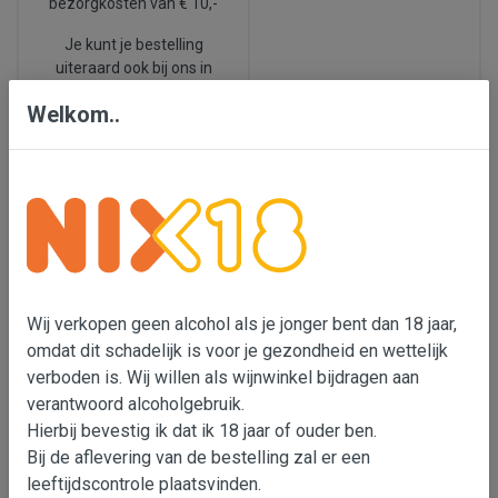
bezorgkosten van € 10,-
Je kunt je bestelling
uiteraard ook bij ons in
Den Bosch ophalen.
Welkom..
We leveren ook in België.
Nix 18
Laatste
nieuws
Wij verkopen geen
alcohol als je jonger bent
Ook dit voorjaar
Wij verkopen geen alcohol als je jonger bent dan 18 jaar,
dan 18 jaar, omdat dit
proeverijen, check de
omdat dit schadelijk is voor je gezondheid en wettelijk
schadelijk is voor je
data in de balk hierboven
:
verboden is. Wij willen als wijnwinkel bijdragen aan
gezondheid en wettelijk
En wil je zelf een
verboden is. Wij willen als
verantwoord alcoholgebruik.
wijnproeverij
wijnimporteur bijdragen
Hierbij bevestig ik dat ik 18 jaar of ouder ben.
organiseren,
klik dan
aan verantwoord
Bij de aflevering van de bestelling zal er een
hier 🍷
alcoholgebruik. Er is met
leeftijdscontrole plaatsvinden.
onze transportpartners