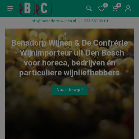
0
0
info@bensdorp-wijnen.nl
|
073 553 09 01
Bensdorp Wijnen & De Confrérie
- Wijnimporteur uit Den Bosch
voor horeca, bedrijven én
particuliere wijnliefhebbers
Naar de wijn!