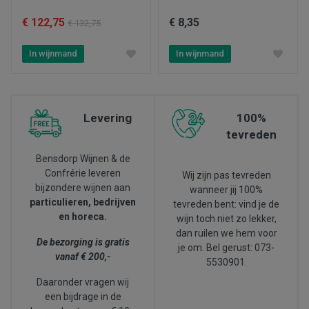
€ 122,75
€ 8,35
€ 132,75
In wijnmand
In wijnmand
Levering
100%
tevreden
Bensdorp Wijnen & de
Confrérie leveren
Wij zijn pas tevreden
bijzondere wijnen aan
wanneer jij 100%
particulieren, bedrijven
tevreden bent: vind je de
en horeca.
wijn toch niet zo lekker,
dan ruilen we hem voor
De bezorging is gratis
je om. Bel gerust: 073-
vanaf € 200,-
5530901.
Daaronder vragen wij
een bijdrage in de