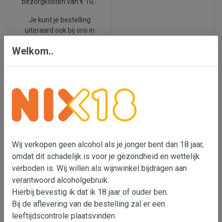
bezorgkosten van € 10,-
Je kunt je bestelling
uiteraard ook bij ons in
Den Bosch ophalen.
Welkom..
We leveren ook in België.
Nix 18
Laatste
nieuws
Wij verkopen geen
alcohol als je jonger bent
Ook dit voorjaar
Wij verkopen geen alcohol als je jonger bent dan 18 jaar,
dan 18 jaar, omdat dit
proeverijen, check de
omdat dit schadelijk is voor je gezondheid en wettelijk
schadelijk is voor je
data in de balk hierboven
:
verboden is. Wij willen als wijnwinkel bijdragen aan
gezondheid en wettelijk
En wil je zelf een
verboden is. Wij willen als
verantwoord alcoholgebruik.
wijnproeverij
wijnimporteur bijdragen
Hierbij bevestig ik dat ik 18 jaar of ouder ben.
organiseren,
klik dan
aan verantwoord
Bij de aflevering van de bestelling zal er een
hier 🍷
alcoholgebruik. Er is met
leeftijdscontrole plaatsvinden.
onze transportpartners