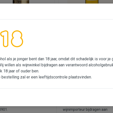
nta da Lapa Encruzado
Château Barbier - Sauternes
1,75
€ 27,75
ol als je jonger bent dan 18 jaar, omdat dit schadelijk is voor j
Wij willen als wijnwinkel bijdragen aan verantwoord alcoholgebrui
ik 18 jaar of ouder ben.
100% tevreden
Nix 18
e bestelling zal er een leeftijdscontrole plaatsvinden.
zijn pas tevreden wanneer jij
Wij verkopen geen alcohol als je
 tevreden bent: vind je de wijn
jonger bent dan 18 jaar, omdat d
 niet zo lekker, dan ruilen we
schadelijk is voor je gezondheid
voor je om. Bel gerust: 073-
wettelijk verboden is. Wij willen 
0901.
wijnimporteur bijdragen aan