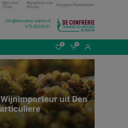
Wijn voor
Wijnadvies van
Inloggen/Aanmelden
Thuis
Wouter
info@bensdorp-wijnen.nl
073 553 09 01
0
0
 Wijnimporteur uit Den
articuliere