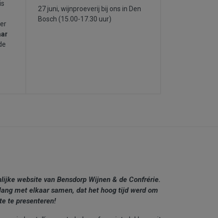
is
27 juni, wijnproeverij bij ons in Den
Bosch (15.00-17.30 uur)
ver
aar
de
nlijke website van Bensdorp Wijnen & de Confrérie.
lang met elkaar samen, dat het hoog tijd werd om
te te presenteren!