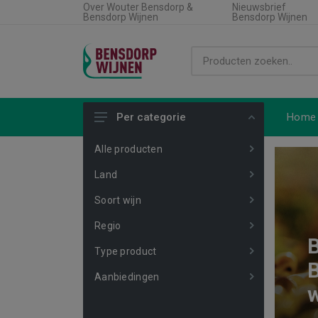
Over Wouter Bensdorp &
Nieuwsbrief
Bensdorp Wijnen
Bensdorp Wijnen
Home
Per categorie
Alle producten
Land
Soort wijn
Regio
B
Type product
B
Aanbiedingen
w