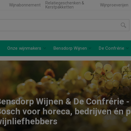
Relatiegeschenken &
Wijnabonnement
Wijnproeverijen
Kerstpakketten
Onze wijnmakers
Bensdorp Wijnen
De Confrérie
ensdorp Wijnen & De Confrérie -
osch voor horeca, bedrijven én p
ijnliefhebbers