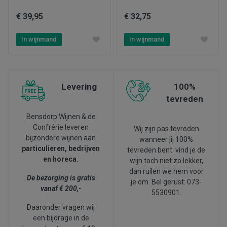
€ 39,95
€ 32,75
In wijnmand
In wijnmand
Levering
100%
tevreden
Bensdorp Wijnen & de
Confrérie leveren
Wij zijn pas tevreden
bijzondere wijnen aan
wanneer jij 100%
particulieren, bedrijven
tevreden bent: vind je de
en horeca.
wijn toch niet zo lekker,
dan ruilen we hem voor
De bezorging is gratis
je om. Bel gerust: 073-
vanaf € 200,-
5530901.
Daaronder vragen wij
een bijdrage in de