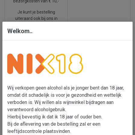
bezorgkosten van € 10,-
Je kunt je bestelling
uiteraard ook bij ons in
Den Bosch ophalen.
Welkom..
We leveren ook in België.
Nix 18
Laatste
nieuws
Wij verkopen geen
alcohol als je jonger bent
Ook dit voorjaar
Wij verkopen geen alcohol als je jonger bent dan 18 jaar,
dan 18 jaar, omdat dit
proeverijen, check de
omdat dit schadelijk is voor je gezondheid en wettelijk
schadelijk is voor je
data in de balk hierboven
:
verboden is. Wij willen als wijnwinkel bijdragen aan
gezondheid en wettelijk
En wil je zelf een
verboden is. Wij willen als
verantwoord alcoholgebruik.
wijnproeverij
wijnimporteur bijdragen
Hierbij bevestig ik dat ik 18 jaar of ouder ben.
organiseren,
klik dan
aan verantwoord
Bij de aflevering van de bestelling zal er een
hier 🍷
alcoholgebruik. Er is met
leeftijdscontrole plaatsvinden.
onze transportpartners