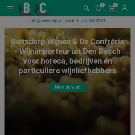
0
0
info@bensdorp-wijnen.nl
|
073 553 09 01
Bensdorp Wijnen & De Confrérie
- Wijnimporteur uit Den Bosch
voor horeca, bedrijven én
particuliere wijnliefhebbers
Naar de wijn!