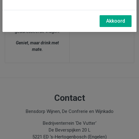
27 juni, wijnproeverij bij
afgesproken dat zij bij
ons in Den Bosch (15.00-
twijfel over de leeftijd
17.30 uur)
van de klant,
altijd naar
Akkoord
de leeftijd
van de
geadresseerde vragen.
Geniet, maar drink met
mate.
Contact
Bensdorp Wijnen, De Confrerie en Wijnkado
Bedrijventerrein 'De Vutter'
De Beverspijken 20 L
5221 ED 's-Hertogenbosch (Engelen)