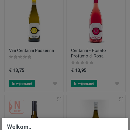
Vini Centanni Passerina
Centanni - Rosato
Profumo di Rosa
€ 13,75
€ 13,95
In wijnmand
In wijnmand
Welkom..