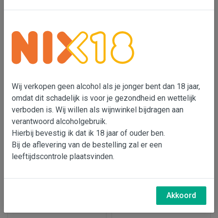
Vini Centanni Marvascià -
Centanni Pecorino, Offida
Vendemmia Tardiva
€ 14,75
€ 14,95
Wij verkopen geen alcohol als je jonger bent dan 18 jaar,
omdat dit schadelijk is voor je gezondheid en wettelijk
In wijnmand
In wijnmand
verboden is. Wij willen als wijnwinkel bijdragen aan
verantwoord alcoholgebruik.
Hierbij bevestig ik dat ik 18 jaar of ouder ben.
Bij de aflevering van de bestelling zal er een
leeftijdscontrole plaatsvinden.
Akkoord