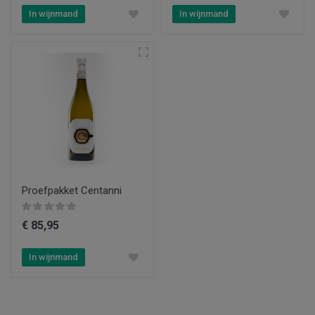
In wijnmand
In wijnmand
Proefpakket Centanni
€ 85,95
In wijnmand