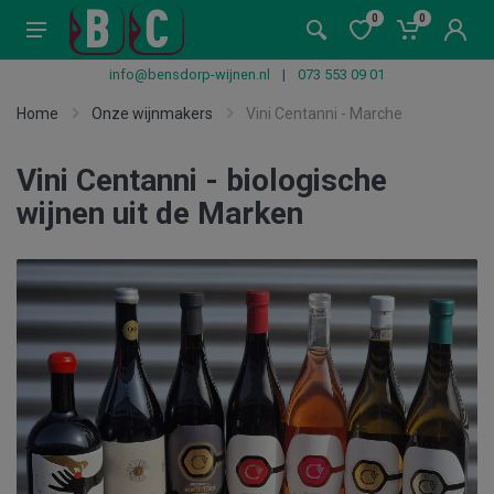
0
0
info@bensdorp-wijnen.nl
|
073 553 09 01
Home
Onze wijnmakers
Vini Centanni - Marche
Vini Centanni - biologische
wijnen uit de Marken