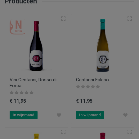
Producten
Vini Centanni, Rosso di
Centanni Falerio
Forca
€ 11,95
€ 11,95
In wijnmand
In wijnmand