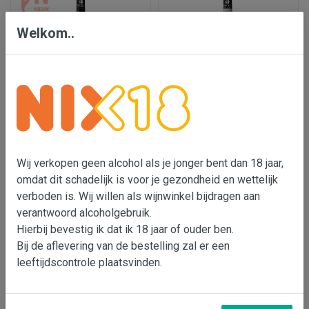
Welkom..
Tenuta Valdifalco
Corte Pavone - Rosso di
Vermentino
Montalcino
Wij verkopen geen alcohol als je jonger bent dan 18 jaar,
€ 14,95
€ 18,95
omdat dit schadelijk is voor je gezondheid en wettelijk
verboden is. Wij willen als wijnwinkel bijdragen aan
In wijnmand
In wijnmand
verantwoord alcoholgebruik.
Hierbij bevestig ik dat ik 18 jaar of ouder ben.
Bij de aflevering van de bestelling zal er een
leeftijdscontrole plaatsvinden.