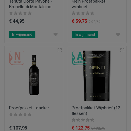
Tenuta Corte Pavone -
Klein Proefpakket
Brunello di Montalcino
wijnbrief
€ 44,95
€ 59,75
€ 64,75
In wijnmand
In wijnmand
Proefpakket Loacker
Proefpakket Wijnbrief (12
flessen)
€ 107,95
€ 122,75
€ 132,75