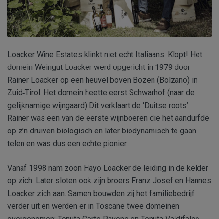
Loacker Wine Estates klinkt niet echt Italiaans. Klopt! Het
domein Weingut Loacker werd opgericht in 1979 door
Rainer Loacker op een heuvel boven Bozen (Bolzano) in
Zuid
Tirol. Het domein heette eerst Schwarhof (naar de
‑
gelijknamige wijngaard) Dit verklaart de ‘Duitse roots’.
Rainer was een van de eerste wijnboeren die het aandurfde
op z’n druiven biologisch en later biodynamisch te gaan
telen en was dus een echte pionier.
Vanaf 1998 nam zoon Hayo Loacker de leiding in de kelder
op zich. Later sloten ook zijn broers Franz Josef en Hannes
Loacker zich aan. Samen bouwden zij het familiebedrijf
verder uit en werden er in Toscane twee domeinen
overgenomen: Tenuta Corte Pavone en Tenuta Valdifalco.