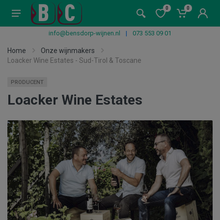
0
0
info@bensdorp-wijnen.nl
|
073 553 09 01
Home
Onze wijnmakers
Loacker Wine Estates - Sud-Tirol & Toscane
PRODUCENT
Loacker Wine Estates