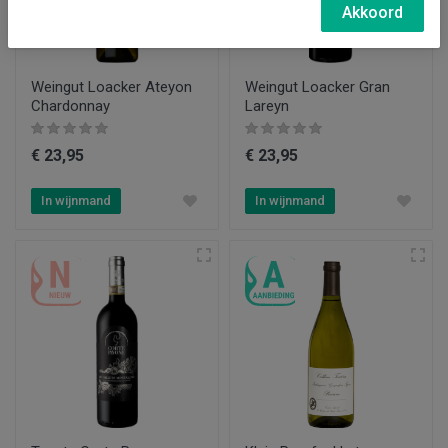
Akkoord
Weingut Loacker Ateyon
Weingut Loacker Gran
Chardonnay
Lareyn
€ 23,95
€ 23,95
In wijnmand
In wijnmand