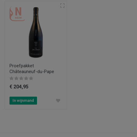
Proefpakket
Châteauneuf-du-Pape
€ 204,95
In wijnmand