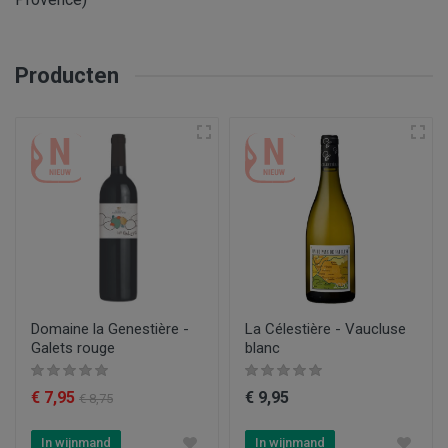
Producten
Domaine la Genestière -
La Célestière - Vaucluse
Galets rouge
blanc
€ 7,95
€ 9,95
€ 8,75
In wijnmand
In wijnmand