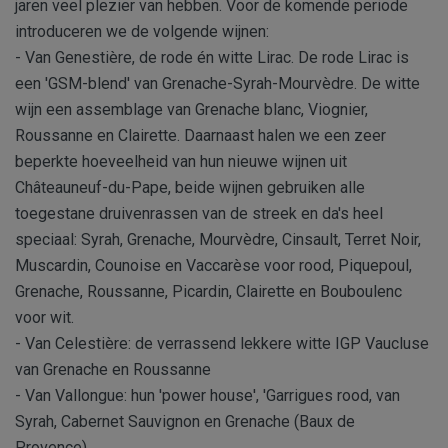
jaren veel plezier van hebben. Voor de komende periode
introduceren we de volgende wijnen:
- Van Genestière, de rode én witte Lirac. De rode Lirac is
een 'GSM-blend' van Grenache-Syrah-Mourvèdre. De witte
wijn een assemblage van Grenache blanc, Viognier,
Roussanne en Clairette. Daarnaast halen we een zeer
beperkte hoeveelheid van hun nieuwe wijnen uit
Châteauneuf-du-Pape, beide wijnen gebruiken alle
toegestane druivenrassen van de streek en da's heel
speciaal: Syrah, Grenache, Mourvèdre, Cinsault, Terret Noir,
Muscardin, Counoise en Vaccarèse voor rood, Piquepoul,
Grenache, Roussanne, Picardin, Clairette en Bouboulenc
voor wit.
- Van Celestière: de verrassend lekkere witte IGP Vaucluse
van Grenache en Roussanne
- Van Vallongue: hun 'power house', 'Garrigues rood, van
Syrah, Cabernet Sauvignon en Grenache (Baux de
Provence)