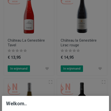
Château La Genestière
Château la Genestière
Tavel
Lirac rouge
€ 13,95
€ 14,95
In wijnmand
In wijnmand
Welkom..