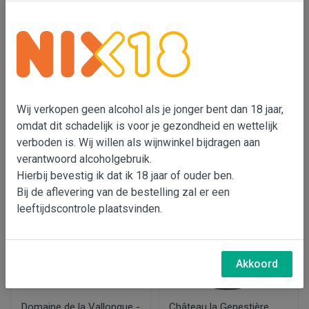
Château la Genestière,
Domaine de la Vallongue
Lirac blanc
'À Pas de Loup'
€ 14,95
€ 15,95
Wij verkopen geen alcohol als je jonger bent dan 18 jaar,
omdat dit schadelijk is voor je gezondheid en wettelijk
In wijnmand
In wijnmand
verboden is. Wij willen als wijnwinkel bijdragen aan
verantwoord alcoholgebruik.
Hierbij bevestig ik dat ik 18 jaar of ouder ben.
Bij de aflevering van de bestelling zal er een
leeftijdscontrole plaatsvinden.
Akkoord
Domaine de la Vallongue -
Château la Genestière