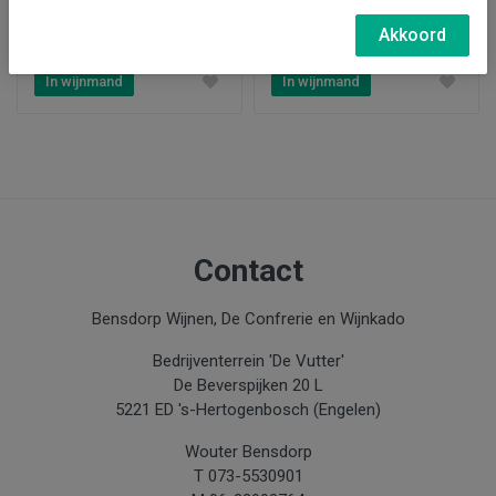
€ 13,95
€ 59,95
Akkoord
In wijnmand
In wijnmand
Contact
Bensdorp Wijnen, De Confrerie en Wijnkado
Bedrijventerrein 'De Vutter'
De Beverspijken 20 L
5221 ED 's-Hertogenbosch (Engelen)
Wouter Bensdorp
T 073-5530901