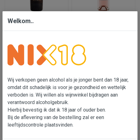
Luccarelli Primitivo
Luccarelli Rosato
Welkom..
€ 9,50
€ 9,75
In wijnmand
In wijnmand
Wij verkopen geen alcohol als je jonger bent dan 18 jaar,
omdat dit schadelijk is voor je gezondheid en wettelijk
verboden is. Wij willen als wijnwinkel bijdragen aan
verantwoord alcoholgebruik.
Hierbij bevestig ik dat ik 18 jaar of ouder ben.
Bij de aflevering van de bestelling zal er een
leeftijdscontrole plaatsvinden.
Luccarelli, Primitivo di
Proefpakket Luccarelli
Manduria 'Campo Marina'