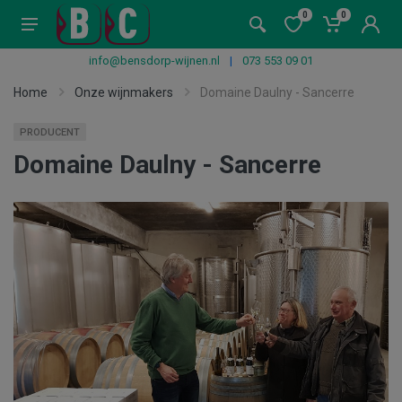
0
0
info@bensdorp-wijnen.nl
|
073 553 09 01
Home
Onze wijnmakers
Domaine Daulny - Sancerre
PRODUCENT
Domaine Daulny - Sancerre