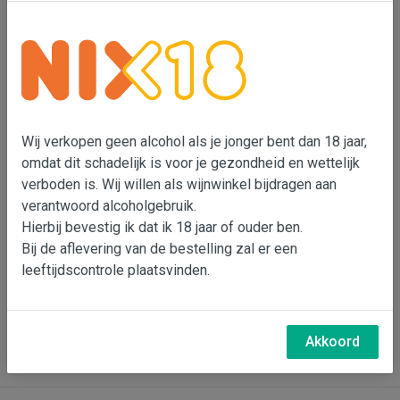
Wij verkopen geen alcohol als je jonger bent dan 18 jaar,
omdat dit schadelijk is voor je gezondheid en wettelijk
verboden is. Wij willen als wijnwinkel bijdragen aan
Domaine Daulny 'Clos de
verantwoord alcoholgebruik.
Chaudenay' - Sancerre
Hierbij bevestig ik dat ik 18 jaar of ouder ben.
Bij de aflevering van de bestelling zal er een
€ 21,95
leeftijdscontrole plaatsvinden.
In wijnmand
Akkoord