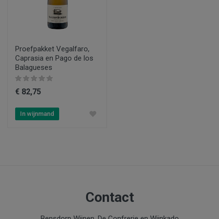
Proefpakket Vegalfaro,
Caprasia en Pago de los
Balagueses
€ 82,75
In wijnmand
Contact
Bensdorp Wijnen, De Confrerie en Wijnkado