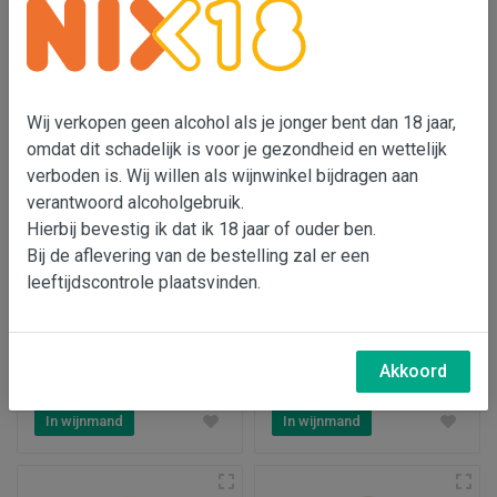
In wijnmand
In wijnmand
Wij verkopen geen alcohol als je jonger bent dan 18 jaar,
omdat dit schadelijk is voor je gezondheid en wettelijk
verboden is. Wij willen als wijnwinkel bijdragen aan
verantwoord alcoholgebruik.
Hierbij bevestig ik dat ik 18 jaar of ouder ben.
Bij de aflevering van de bestelling zal er een
leeftijdscontrole plaatsvinden.
Rebel.lia Selección
Caprasia Bobal Crianza
Especial
Ánfora
€ 12,50
€ 15,50
Akkoord
In wijnmand
In wijnmand