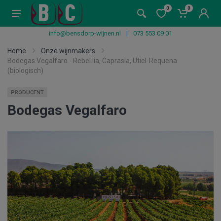
0
0
info@bensdorp-wijnen.nl
|
073 553 09 01
Home
Onze wijnmakers
Bodegas Vegalfaro - Rebel.lia, Caprasia, Utiel-Requena
(biologisch)
PRODUCENT
Bodegas Vegalfaro